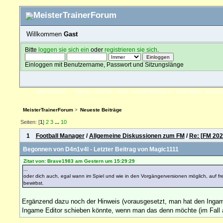
Willkommen
Gast
Bitte
loggen sie sich ein
oder
registrieren sie sich
.
Einloggen mit Benutzername, Passwort und Sitzungslänge
ÜBERSICHT
HILFE
SUCHE
FAQ
FORENREGELN
SPENDEN
EINLO
MeisterTrainerForum
>
Neueste Beiträge
Seiten: [
1
]
2
3
...
10
1
Football Manager
/
Allgemeine Diskussionen zum FM
/
Re: [FM 202
Begonnen von
D4n1v4l
- Letzter Beitrag von
Magic1111
Zitat von: Brave1983 am
Gestern
um 15:29:29
...
oder dich auch, egal wann im Spiel und wie in den Vorgängerversionen möglich, auf
bewirbst.
Ergänzend dazu noch der Hinweis (vorausgesetzt, man hat den Ingam
Ingame Editor schieben könnte, wenn man das denn möchte (im Fall 