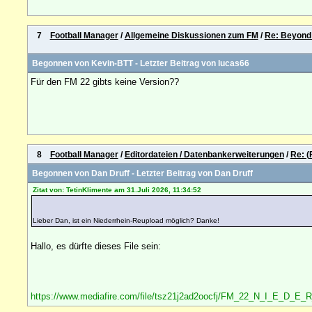
7
Football Manager
/
Allgemeine Diskussionen zum FM
/
Re: Beyond 
Begonnen von
Kevin-BTT
- Letzter Beitrag von
lucas66
Für den FM 22 gibts keine Version??
8
Football Manager
/
Editordateien / Datenbankerweiterungen
/
Re: (
Begonnen von
Dan Druff
- Letzter Beitrag von
Dan Druff
Zitat von: TetinKlimente am 31.Juli 2026, 11:34:52
Lieber Dan, ist ein Niederrhein-Reupload möglich? Danke!
Hallo, es dürfte dieses File sein:
https://www.mediafire.com/file/tsz21j2ad2oocfj/FM_22_N_I_E_D_E_R