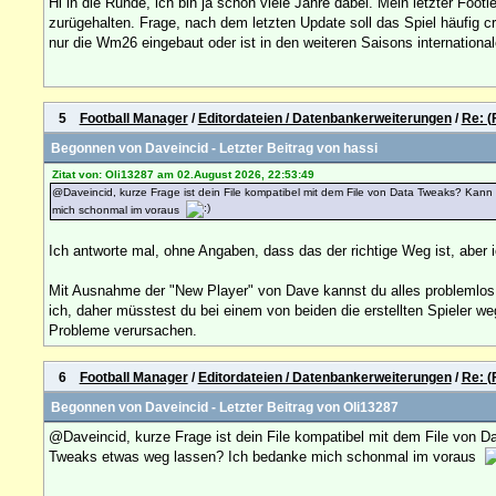
Hi in die Runde, ich bin ja schon viele Jahre dabei. Mein letzter Foot
zurügehalten. Frage, nach dem letzten Update soll das Spiel häufi
nur die Wm26 eingebaut oder ist in den weiteren Saisons internatio
5
Football Manager
/
Editordateien / Datenbankerweiterungen
/
Re: (
Begonnen von
Daveincid
- Letzter Beitrag von
hassi
Zitat von: Oli13287 am 02.August 2026, 22:53:49
@Daveincid, kurze Frage ist dein File kompatibel mit dem File von Data Tweaks? Kann 
mich schonmal im voraus
Ich antworte mal, ohne Angaben, dass das der richtige Weg ist, aber
Mit Ausnahme der "New Player" von Dave kannst du alles problemlos n
ich, daher müsstest du bei einem von beiden die erstellten Spieler we
Probleme verursachen.
6
Football Manager
/
Editordateien / Datenbankerweiterungen
/
Re: (
Begonnen von
Daveincid
- Letzter Beitrag von
Oli13287
@Daveincid, kurze Frage ist dein File kompatibel mit dem File von Da
Tweaks etwas weg lassen? Ich bedanke mich schonmal im voraus