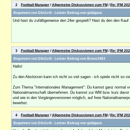
2
Football Manager
/
Allgemeine Diskussionen zum FM
/
Re: [FM 202
Begonnen von
D4n1v4l
- Letzter Beitrag von
goldgans
Und hast du zufälligerweise den 24er gespielt? Hast du den den Kauf d
3
Football Manager
/
Allgemeine Diskussionen zum FM
/
Re: [FM 202
Begonnen von
D4n1v4l
- Letzter Beitrag von
Brave1983
Hallo!
Zu den Abstürzen kann ich nicht so viel sagen - ich spiele nicht so vi
Zum Thema "Internationales Management": Du kannst ganz normal von 
Nationalmannschaft übernehmen. Du kannst zur WM bzw. kurz davor mi
und wie in den Vorgängerversionen möglich, auf freie Nationaltrain
bewirbst.
4
Football Manager
/
Allgemeine Diskussionen zum FM
/
Re: [FM 202
Begonnen von
D4n1v4l
- Letzter Beitrag von
goldgans