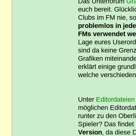
Das Unterforum
Gra
euch bereit. Glückl
Clubs im FM nie, s
problemlos in jed
FMs verwendet we
Lage eures Userord
sind da keine Grenz
Grafiken miteinand
erklärt einige grun
welche verschiedene
Unter
Editordateien
möglichen Editorda
runter zu den Oberl
Spieler? Das findet i
Version
, da diese 