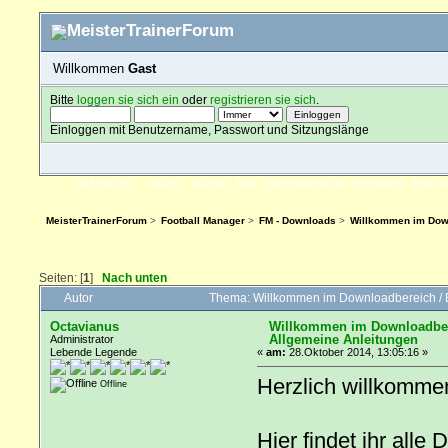
Willkommen
Gast
Bitte
loggen sie sich ein
oder
registrieren sie sich
.
Einloggen mit Benutzername, Passwort und Sitzungslänge
ÜBERSICHT
HILFE
SUCHE
FAQ
FORENREGELN
SPENDEN
EINLO
MeisterTrainerForum
>
Football Manager
>
FM - Downloads
>
Willkommen im Downl
Seiten: [
1
]
Nach unten
Autor
Thema: Willkommen im Downloadbereich / Er
Octavianus
Willkommen im Downloadberei
Allgemeine Anleitungen
Administrator
Lebende Legende
«
am:
28.Oktober 2014, 13:05:16 »
Herzlich willkommen
Offline
Hier findet ihr all