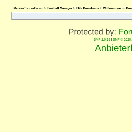
MeisterTrainerForum
>
Football Manager
>
FM - Downloads
>
Willkommen im Downl
Protected by:
For
SMF 2.0.19
|
SMF © 2020
Anbiete