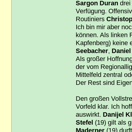
Sargon Duran
drei
Verfügung. Offensi
Routiniers
Christo
Ich bin mir aber noc
können. Als linken F
Kapfenberg) keine ec
Seebacher
,
Daniel
Als großer Hoffnungs
der vom Regionallig
Mittelfeld zentral o
Der Rest sind Eig
Den großen Vollstre
Vorfeld klar. Ich ho
auswirkt.
Danijel Kl
Stefel
(19) gilt als
Maderner
(19) durf