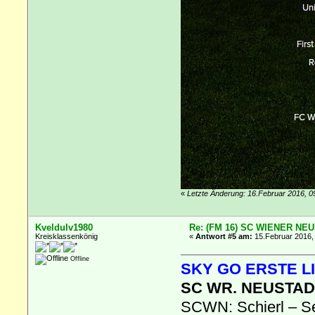
«
Letzte Änderung: 16.Februar 2016, 0
Kveldulv1980
Re: (FM 16) SC WIENER NE
Kreisklassenkönig
«
Antwort #5 am:
15.Februar 2016, 
Offline
SKY GO ERSTE LI
SC WR. NEUSTADT
SCWN: Schierl – Se