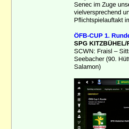
Senec im Zuge unser
vielversprechend u
Pflichtspielauftakt
ÖFB-CUP 1. Rund
SPG KITZBÜHEL/RE
SCWN: Fraisl – Sit
Seebacher (90. Hütt
Salamon)