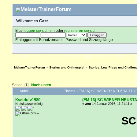
Willkommen
Gast
Bitte
loggen sie sich ein
oder
registrieren sie sich
.
Einloggen mit Benutzername, Passwort und Sitzungslänge
ÜBERSICHT
HILFE
SUCHE
FAQ
FORENREGELN
SPENDEN
EINLO
MeisterTrainerForum
>
Stories und Onlinespiel
>
Stories, Lets Plays und Challen
Seiten: [
1
]
Nach unten
Autor
Thema: (FM 16) SC WIENER NEUSTADT (G
Kveldulv1980
(FM 16) SC WIENER NEUST
Kreisklassenkönig
«
am:
14.Januar 2016, 11:21:11 »
Offline
SC