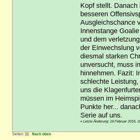
Kopf stellt. Danach 
besseren Offensivsp
Ausgleichschance v
Innenstange Goalie 
und dem verletzung
der Einwechslung vo
diesmal starken Chr
unversucht, muss i
hinnehmen. Fazit: I
schlechte Leistung
uns die Klagenfurte
müssen im Heimspi
Punkte her... danac
Serie auf uns.
«
Letzte Änderung: 16.Februar 2016, 1
Seiten: [
1
]
Nach oben