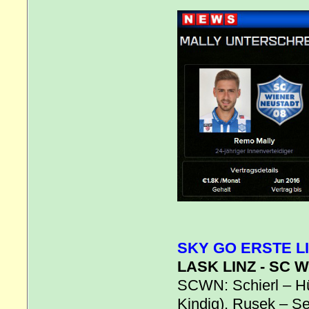
SKY GO ERSTE LI
LASK LINZ - SC W
SCWN: Schierl – Hü
Kindig), Rusek – Se