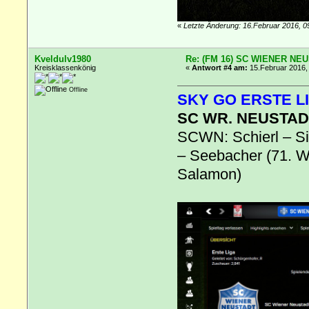
«
Letzte Änderung: 16.Februar 2016, 0
Kveldulv1980
Re: (FM 16) SC WIENER NE
Kreisklassenkönig
«
Antwort #4 am:
15.Februar 2016, 
Offline
SKY GO ERSTE LI
SC WR. NEUSTADT
SCWN: Schierl – Si
– Seebacher (71. Wo
Salamon)