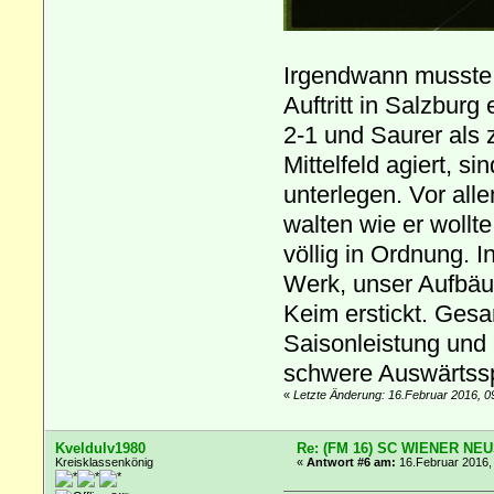
Irgendwann musste
Auftritt in Salzbur
2-1 und Saurer als
Mittelfeld agiert, s
unterlegen. Vor all
walten wie er wollt
völlig in Ordnung. I
Werk, unser Aufbäu
Keim erstickt. Gesa
Saisonleistung und
schwere Auswärtsspi
«
Letzte Änderung: 16.Februar 2016, 0
Kveldulv1980
Re: (FM 16) SC WIENER NE
Kreisklassenkönig
«
Antwort #6 am:
16.Februar 2016,