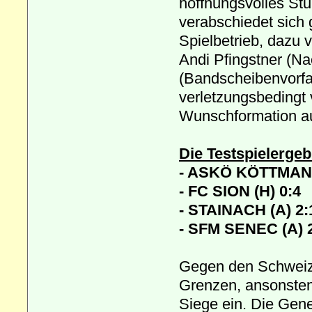
hoffnungsvolles Stu
verabschiedet sich 
Spielbetrieb, dazu v
Andi Pfingstner (Na
(Bandscheibenvorfal
verletzungsbedingt 
Wunschformation au
Die Testspielergeb
- ASKÖ KÖTTMAN
- FC SION (H) 0:4
- STAINACH (A) 2:
- SFM SENEC (A) 2
Gegen den Schweize
Grenzen, ansonsten
Siege ein. Die Gen