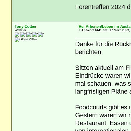
Forentreffen 2024 
Tony Cottee
Re: Arbeiten/Leben im Ausl
Weltstar
«
Antwort #441 am:
17.März 2023, 
Offline
Danke für die Rück
berichten.
Sitzen aktuell am F
Eindrücke waren wir
mal schauen, was si
langfristigen Pläne 
Foodcourts gibt es u
Gestern waren wir m
Restaurant. Essen u
von internationalen