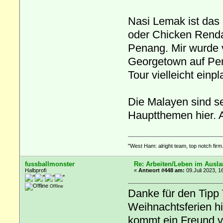
Nasi Lemak ist das N
oder Chicken Renda
Penang. Mir wurde v
Georgetown auf Pen
Tour vielleicht einp
Die Malayen sind se
Hauptthemen hier. 
"West Ham: alright team, top notch firm.
fussballmonster
Re: Arbeiten/Leben im Ausl
Halbprofi
«
Antwort #448 am:
09.Juli 2023, 1
Offline
Danke für den Tipp 
Weihnachtsferien h
kommt ein Freund v