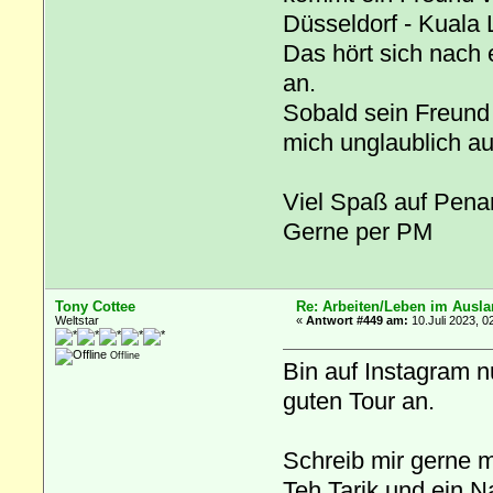
Düsseldorf - Kuala
Das hört sich nach 
an.
Sobald sein Freund 
mich unglaublich a
Viel Spaß auf Penan
Gerne per PM
Tony Cottee
Re: Arbeiten/Leben im Ausl
Weltstar
«
Antwort #449 am:
10.Juli 2023, 0
Offline
Bin auf Instagram n
guten Tour an.
Schreib mir gerne m
Teh Tarik und ein N