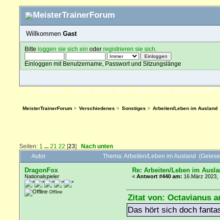
Willkommen
Gast
Bitte
loggen sie sich ein
oder
registrieren sie sich
.
Einloggen mit Benutzername, Passwort und Sitzungslänge
ÜBERSICHT
HILFE
SUCHE
FAQ
FORENREGELN
SPENDEN
EINLO
MeisterTrainerForum
>
Verschiedenes
>
Sonstiges
>
Arbeiten/Leben im Ausland
Seiten:
1
...
21
22
[
23
]
Nach unten
Autor
Thema: Arbeiten/Leben im Ausland (Geles
DragonFox
Re: Arbeiten/Leben im Ausl
Nationalspieler
«
Antwort #440 am:
16.März 2023, 
Offline
Zitat von: Octavianus a
Das hört sich doch fanta