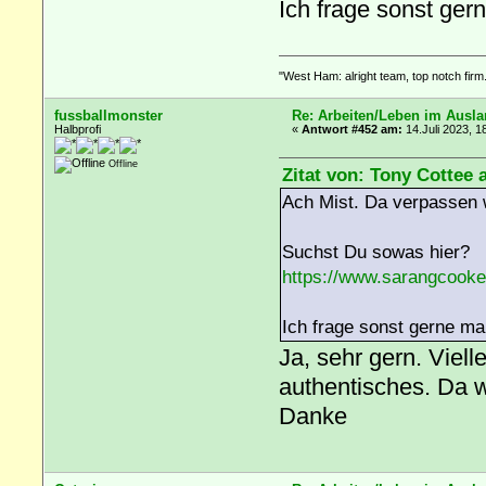
Ich frage sonst ger
"West Ham: alright team, top notch firm.
fussballmonster
Re: Arbeiten/Leben im Ausl
Halbprofi
«
Antwort #452 am:
14.Juli 2023, 1
Offline
Zitat von: Tony Cottee 
Ach Mist. Da verpassen 
Suchst Du sowas hier?
https://www.sarangcook
Ich frage sonst gerne ma
Ja, sehr gern. Viell
authentisches. Da w
Danke