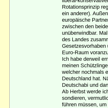
liberal-konservativ
Rotationsprinzip re
ein anderer). Außen
europäische Partner
zwischen den beide
unüberwindbar. Mal
des Landes zusamm
Gesetzesvorhaben u
Euro-Raum voranzu
Ich habe derweil er
meinen Schützlingen
welcher nochmals ei
Deutschland hat. Nä
Deutschabi und dann 
Ab Herbst werde ic
sondieren, vermutli
führen müssen, um 