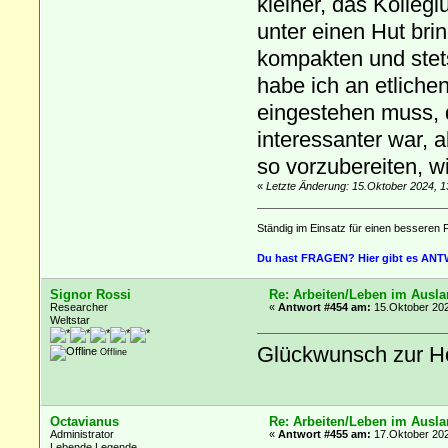
kleiner, das Kollegi
unter einen Hut br
kompakten und stet
habe ich an etliche
eingestehen muss, d
interessanter war, 
so vorzubereiten, wi
«
Letzte Änderung: 15.Oktober 2024, 1
Ständig im Einsatz für einen besseren 
Du hast FRAGEN? Hier gibt es AN
Signor Rossi
Re: Arbeiten/Leben im Ausl
Researcher
«
Antwort #454 am:
15.Oktober 202
Weltstar
Glückwunsch zur H
Offline
Octavianus
Re: Arbeiten/Leben im Ausl
Administrator
«
Antwort #455 am:
17.Oktober 202
Lebende Legende