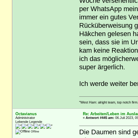
Woche versehentlic
per WhatsApp meine
immer ein gutes Ver
Rücküberweisung ge
Häkchen gelesen hat
sein, dass sie im Ur
kam keine Reaktion
ich das möglicherwe
super ärgerlich.
Ich werde weiter be
"West Ham: alright team, top notch firm.
Octavianus
Re: Arbeiten/Leben im Ausl
Administrator
«
Antwort #445 am:
06.Juli 2023, 0
Lebende Legende
Die Daumen sind ged
Offline