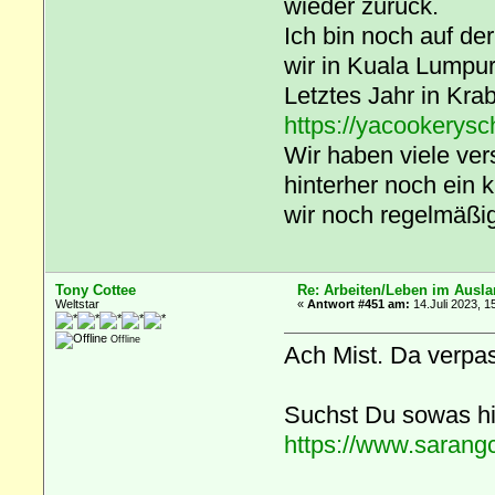
wieder zurück.
Ich bin noch auf d
wir in Kuala Lumpu
Letztes Jahr in Krab
https://yacookerysc
Wir haben viele ver
hinterher noch ein
wir noch regelmäßig
Tony Cottee
Re: Arbeiten/Leben im Ausl
Weltstar
«
Antwort #451 am:
14.Juli 2023, 1
Offline
Ach Mist. Da verpas
Suchst Du sowas h
https://www.sarang