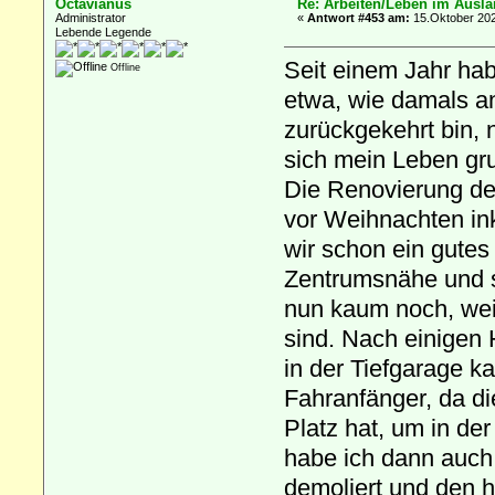
Octavianus
Re: Arbeiten/Leben im Ausl
Administrator
«
Antwort #453 am:
15.Oktober 202
Lebende Legende
Seit einem Jahr hab
Offline
etwa, wie damals a
zurückgekehrt bin, n
sich mein Leben gr
Die Renovierung de
vor Weihnachten in
wir schon ein gutes
Zentrumsnähe und s
nun kaum noch, weil
sind. Nach einigen 
in der Tiefgarage ka
Fahranfänger, da d
Platz hat, um in de
habe ich dann auch
demoliert und den h