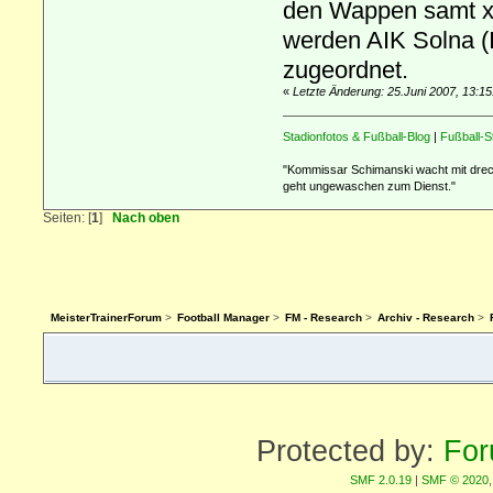
den Wappen samt x
werden AIK Solna (I
zugeordnet.
«
Letzte Änderung: 25.Juni 2007, 13:1
Stadionfotos & Fußball-Blog
|
Fußball-S
"Kommissar Schimanski wacht mit drecki
geht ungewaschen zum Dienst."
Seiten: [
1
]
Nach oben
MeisterTrainerForum
>
Football Manager
>
FM - Research
>
Archiv - Research
>
Protected by:
For
SMF 2.0.19
|
SMF © 2020