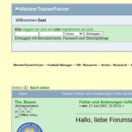
Willkommen
Gast
Bitte
loggen sie sich ein
oder
registrieren sie sich
.
Einloggen mit Benutzername, Passwort und Sitzungslänge
ÜBERSICHT
HILFE
SUCHE
FAQ
FORENREGELN
SPENDEN
EINLO
MeisterTrainerForum
>
Football Manager
>
FM - Research
>
Archiv - Research
>
Seiten: [
1
]
Nach unten
Autor
Thema: Fehler und Änderungen in/für der/
The_Beaver
Fehler und Änderungen in/fü
Vertragsamateur
«
am:
17.Juni 2007, 22:25:21 »
Offline
Hallo, liebe Forumsm