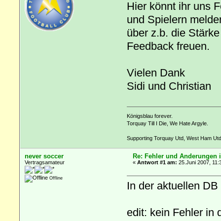
Hier könnt ihr uns
und Spielern melde
über z.b. die Stärke
Feedback freuen.
Vielen Dank
Sidi und Christian
Königsblau forever.
Torquay Till I Die, We Hate Argyle.
Supporting Torquay Utd, West Ham Utd
never soccer
Re: Fehler und Änderungen i
Vertragsamateur
«
Antwort #1 am:
25.Juni 2007, 11:
Offline
In der aktuellen DB
edit: kein Fehler i