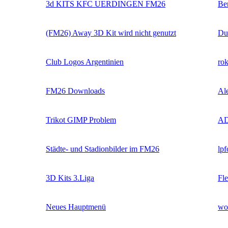
3d KITS KFC UERDINGEN FM26
Be
(FM26) Away 3D Kit wird nicht genutzt
Du
Club Logos Argentinien
rok
FM26 Downloads
Al
Trikot GIMP Problem
AD
Städte- und Stadionbilder im FM26
lpf
3D Kits 3.Liga
Fle
Neues Hauptmenü
wo