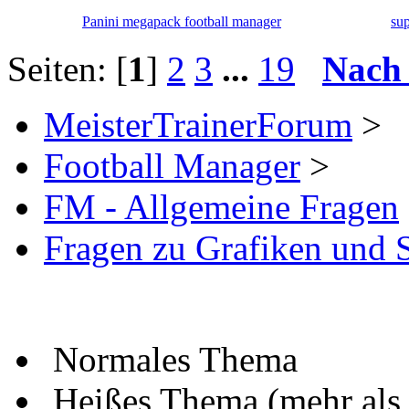
Panini megapack football manager
sup
Seiten: [
1
]
2
3
...
19
Nach
MeisterTrainerForum
>
Football Manager
>
FM - Allgemeine Fragen
Fragen zu Grafiken und 
Normales Thema
Heißes Thema (mehr als