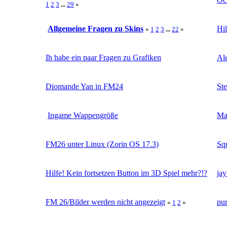
1
2
3
...
29
»
Allgemeine Fragen zu Skins
Hil
«
1
2
3
...
22
»
Ih habe ein paar Fragen zu Grafiken
Al
Diomande Yan in FM24
St
Ingame Wappengröße
Ma
FM26 unter Linux (Zorin OS 17.3)
Sq
Hilfe! Kein fortsetzen Button im 3D Spiel mehr?!?
ja
FM 26/Bilder werden nicht angezeigt
pu
«
1
2
»