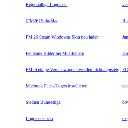
Regionalliga Logos etc
ve
[FM26] Skin/Mac
Ru
FM 26 Steam Windowas Skin neu laden
Ja
Fehlende Bilder bei Mitarbeitern
Kre
FM26 einige Vereinswappen werden nicht angezeigt
FC
Macbook Faces/Logos installieren
cpt
Stadien Bundesliga
blv
Logos ersetzen
ex