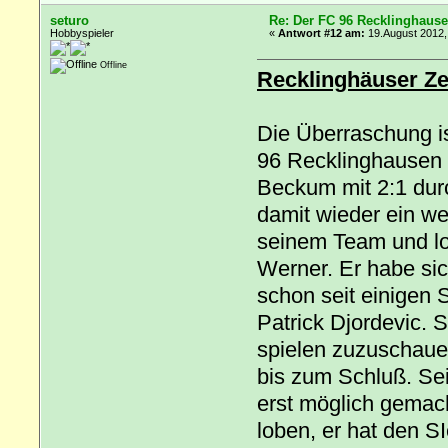
seturo
Re: Der FC 96 Recklinghause
Hobbyspieler
«
Antwort #12 am:
19.August 2012,
Offline
Recklinghäuser Ze
Die Überraschung i
96 Recklinghausen 
Beckum mit 2:1 dur
damit wieder ein we
seinem Team und lo
Werner. Er habe sich
schon seit einigen
Patrick Djordevic. 
spielen zuzuschauen
bis zum Schluß. Sei
erst möglich gemac
loben, er hat den S