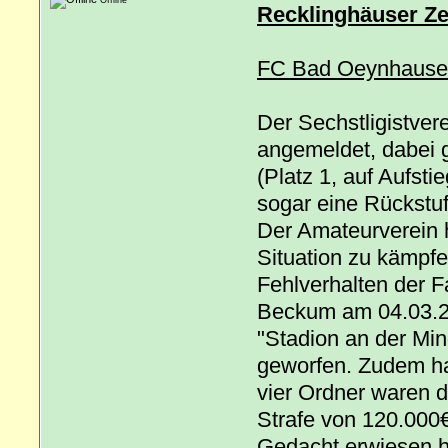
Recklinghäuser Ze
FC Bad Oeynhausen
Der Sechstligistve
angemeldet, dabei g
(Platz 1, auf Aufst
sogar eine Rückstuf
Der Amateurverein h
Situation zu kämpf
Fehlverhalten der 
Beckum am 04.03.20
"Stadion an der Mi
geworfen. Zudem ha
vier Ordner waren d
Strafe von 120.000€
Gedacht erwiesen ha