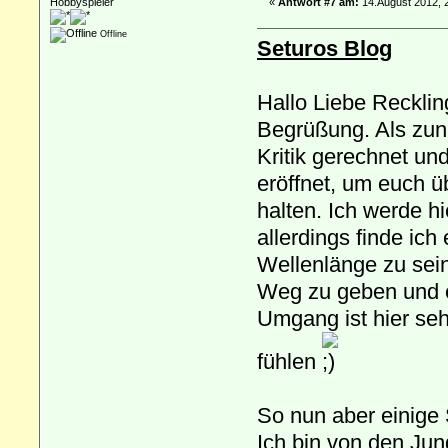
Hobbyspieler
«
Antwort #7 am:
14.August 2012, 
Offline
Seturos Blog
Hallo Liebe Recklin
Begrüßung. Als zun
Kritik gerechnet un
eröffnet, um euch 
halten. Ich werde h
allerdings finde ich
Wellenlänge zu sein.
Weg zu geben und e
Umgang ist hier seh
fühlen
So nun aber einige
Ich bin von den Jun