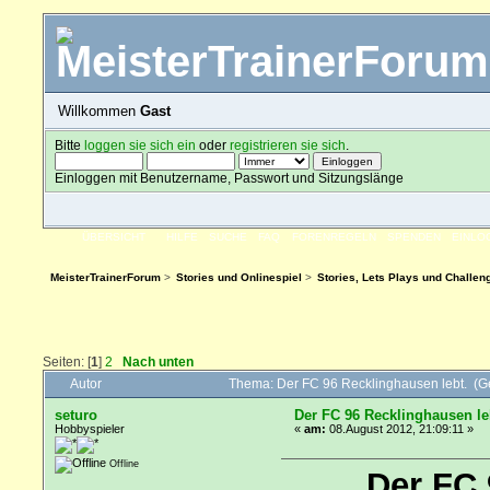
Willkommen
Gast
Bitte
loggen sie sich ein
oder
registrieren sie sich
.
Einloggen mit Benutzername, Passwort und Sitzungslänge
ÜBERSICHT
HILFE
SUCHE
FAQ
FORENREGELN
SPENDEN
EINLO
MeisterTrainerForum
>
Stories und Onlinespiel
>
Stories, Lets Plays und Challen
Seiten: [
1
]
2
Nach unten
Autor
Thema: Der FC 96 Recklinghausen lebt. (G
seturo
Der FC 96 Recklinghausen le
Hobbyspieler
«
am:
08.August 2012, 21:09:11 »
Offline
Der FC