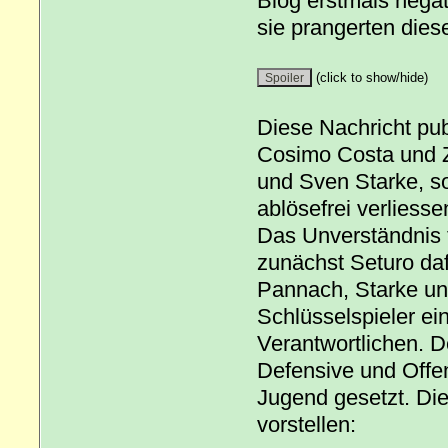
Blog erstmals negati
sie prangerten dies
(click to show/hide)
Diese Nachricht pub
Cosimo Costa und Z
und Sven Starke, so
ablösefrei verliesse
Das Unverständnis 
zunächst Seturo daf
Pannach, Starke un
Schlüsselspieler ei
Verantwortlichen. D
Defensive und Offen
Jugend gesetzt. Die
vorstellen: