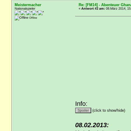
Meistermacher
Re: [FM14] - Abenteuer Ghan
Nationalspieler
«
Antwort #2 am:
08.März 2014, 15
Offline
Info:
(click to show/hide)
08.02.2013: