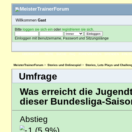
Willkommen
Gast
Bitte
loggen sie sich ein
oder
registrieren sie sich
.
Einloggen mit Benutzername, Passwort und Sitzungslänge
ÜBERSICHT
HILFE
SUCHE
FAQ
FORENREGELN
SPENDEN
EINLO
MeisterTrainerForum
>
Stories und Onlinespiel
>
Stories, Lets Plays und Challen
Umfrage
Was erreicht die Jugen
dieser Bundesliga-Sais
Abstieg
1 (5.9%)