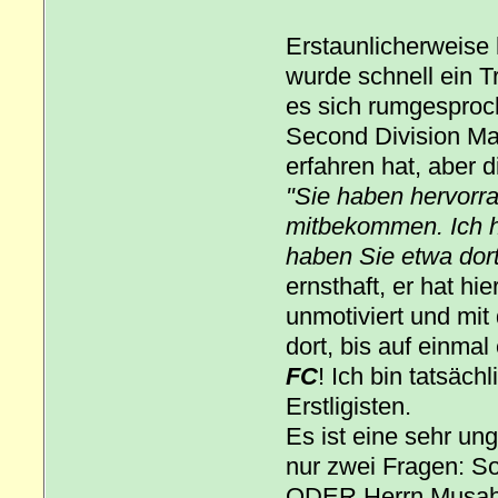
Erstaunlicherweise
wurde schnell ein T
es sich rumgesproc
Second Division Man
erfahren hat, aber 
"Sie haben hervorra
mitbekommen. Ich h
haben Sie etwa dor
ernsthaft, er hat hi
unmotiviert und mi
dort, bis auf einmal
FC
! Ich bin tatsäc
Erstligisten.
Es ist eine sehr ung
nur zwei Fragen: So
ODER Herrn Musah er