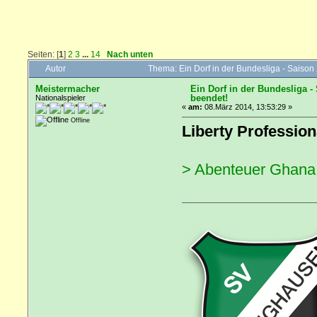
Seiten: [
1
]
2
3
...
14
Nach unten
Autor
Thema: Ein Dorf in der Bundesliga - Saiso
Meistermacher
Ein Dorf in der Bundesliga -
beendet!
Nationalspieler
«
am:
08.März 2014, 13:53:29 »
Offline
Liberty Profession
> Abenteuer Ghana