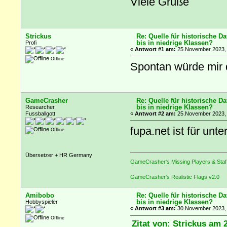
Viele Grüße
Strickus
Re: Quelle für historische D
bis in niedrige Klassen?
Profi
«
Antwort #1 am:
25.November 2023, 
Offline
Spontan würde mir d
GameCrasher
Re: Quelle für historische D
bis in niedrige Klassen?
Researcher
Fussballgott
«
Antwort #2 am:
25.November 2023, 
fupa.net ist für unt
Offline
Übersetzer + HR Germany
GameCrasher's Missing Players & Staf
GameCrasher's Realistic Flags v2.0
Amibobo
Re: Quelle für historische D
bis in niedrige Klassen?
Hobbyspieler
«
Antwort #3 am:
30.November 2023, 
Offline
Zitat von: Strickus am