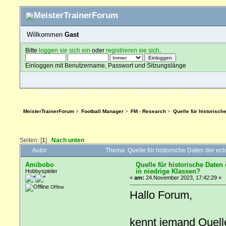
Willkommen
Gast
Bitte
loggen sie sich ein
oder
registrieren sie sich
.
Einloggen mit Benutzername, Passwort und Sitzungslänge
ÜBERSICHT
HILFE
SUCHE
FAQ
FORENREGELN
SPENDEN
EINLO
MeisterTrainerForum
>
Football Manager
>
FM - Research
>
Quelle für historisch
Seiten: [
1
]
Nach unten
Autor
Thema: Quelle für historische Daten der ec
Amibobo
Quelle für historische Daten
in niedrige Klassen?
Hobbyspieler
«
am:
24.November 2023, 17:42:29 »
Offline
Hallo Forum,
kennt jemand Quelle