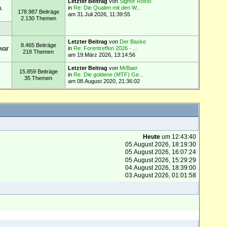
Letzter Beitrag
von
Signor Rossi
.
in
Re: Die Qualen mit den W...
178.987 Beiträge
am 31.Juli 2026, 11:39:55
2.130 Themen
Letzter Beitrag
von
Der Baske
8.465 Beiträge
war
in
Re: Forentreffen 2026 - ...
218 Themen
am 19.März 2026, 13:14:56
Letzter Beitrag
von
MrBaer
15.859 Beiträge
in
Re: Die goldene (MTF) Ge...
35 Themen
am 08.August 2020, 21:36:02
Heute
um 12:43:40
05.August 2026, 18:19:30
05.August 2026, 16:07:24
05.August 2026, 15:29:29
04.August 2026, 18:39:00
03.August 2026, 01:01:58