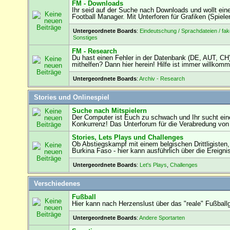
FM - Downloads
Ihr seid auf der Suche nach Downloads und wollt eine
Football Manager. Mit Unterforen für Grafiken (Spiel
Untergeordnete Boards
:
Eindeutschung / Sprachdateien / fak
Sonstiges
FM - Research
Du hast einen Fehler in der Datenbank (DE, AUT, C
mithelfen? Dann hier herein! Hilfe ist immer willkomm
Untergeordnete Boards
:
Archiv - Research
Stories und Onlinespiel
Suche nach Mitspielern
Der Computer ist Euch zu schwach und Ihr sucht eine
Konkurrenz! Das Unterforum für die Verabredung von 
Stories, Lets Plays und Challenges
Ob Abstiegskampf mit einem belgischen Drittligisten
Burkina Faso - hier kann ausführlich über die Ereigni
Untergeordnete Boards
:
Let's Plays
,
Challenges
Verschiedenes
Fußball
Hier kann nach Herzenslust über das "reale" Fußball
Untergeordnete Boards
:
Andere Sportarten