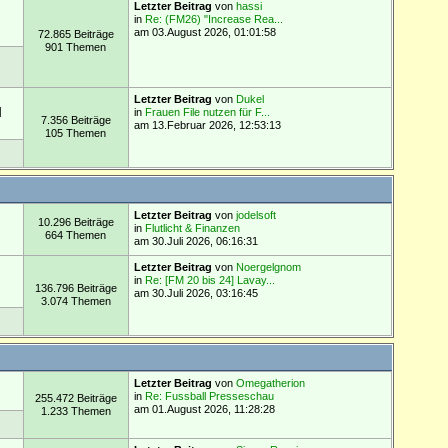
Letzter Beitrag
von
hassi
in
Re: (FM26) "Increase Rea...
am 03.August 2026, 01:01:58
72.865 Beiträge
901 Themen
Letzter Beitrag
von
Dukel
M
in
Frauen File nutzen für F...
7.356 Beiträge
am 13.Februar 2026, 12:53:13
105 Themen
Letzter Beitrag
von
jodelsoft
10.296 Beiträge
in
Flutlicht & Finanzen
664 Themen
am 30.Juli 2026, 06:16:31
Letzter Beitrag
von
Noergelgnom
in
Re: [FM 20 bis 24] Lavay...
136.796 Beiträge
am 30.Juli 2026, 03:16:45
3.074 Themen
Letzter Beitrag
von
Omegatherion
in
Re: Fussball Presseschau
255.472 Beiträge
am 01.August 2026, 11:28:28
1.233 Themen