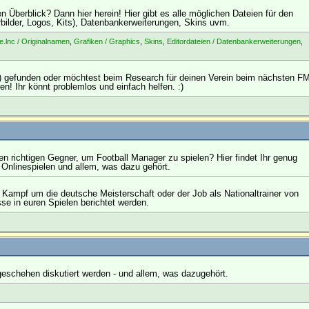
n Überblick? Dann hier herein! Hier gibt es alle möglichen Dateien für den
erbilder, Logos, Kits), Datenbankerweiterungen, Skins uvm.
e.lnc / Originalnamen
,
Grafiken / Graphics
,
Skins
,
Editordateien / Datenbankerweiterungen
,
H) gefunden oder möchtest beim Research für deinen Verein beim nächsten F
en! Ihr könnt problemlos und einfach helfen. :)
n richtigen Gegner, um Football Manager zu spielen? Hier findet Ihr genug
Onlinespielen und allem, was dazu gehört.
, Kampf um die deutsche Meisterschaft oder der Job als Nationaltrainer von
sse in euren Spielen berichtet werden.
geschehen diskutiert werden - und allem, was dazugehört.