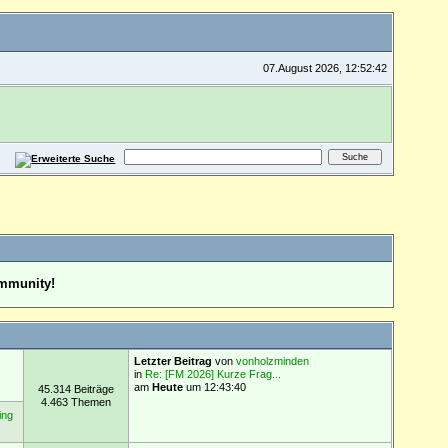
07.August 2026, 12:52:42
ommunity!
Letzter Beitrag
von
vonholzminden
in
Re: [FM 2026] Kurze Frag...
am
Heute
um 12:43:40
45.314 Beiträge
4.463 Themen
ing