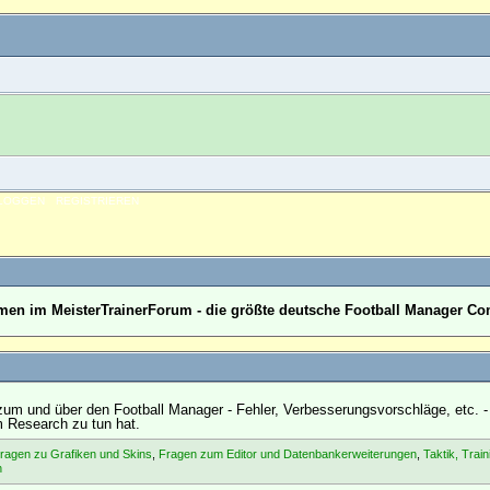
NLOGGEN
REGISTRIEREN
en im MeisterTrainerForum - die größte deutsche Football Manager C
um und über den Football Manager - Fehler, Verbesserungsvorschläge, etc. -
m Research zu tun hat.
ragen zu Grafiken und Skins
,
Fragen zum Editor und Datenbankerweiterungen
,
Taktik, Train
n