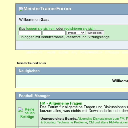
Willkommen
Gast
Bitte
loggen sie sich ein
oder
registrieren sie sich
.
Einloggen mit Benutzername, Passwort und Sitzungslänge
ÜBERSICHT
HILFE
SUCHE
FAQ
FORENREGELN
SPENDEN
EI
MeisterTrainerForum
Neuigkeiten
Willkomm
Football Manager
FM - Allgemeine Fragen
Das Forum für allgemeine Fragen und Diskussionen z
kurzum alles, was nichts mit Downloadlinks oder de
Untergeordnete Boards
:
Allgemeine Diskussionen zum FM
,
F
& Scouting
,
Technische Probleme
,
CM und ältere FM-Versione