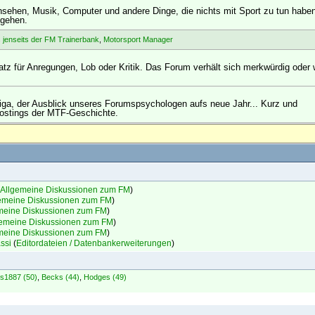
sehen, Musik, Computer und andere Dinge, die nichts mit Sport zu tun haben
 gehen.
 jenseits der FM Trainerbank
,
Motorsport Manager
atz für Anregungen, Lob oder Kritik. Das Forum verhält sich merkwürdig oder 
liga, der Ausblick unseres Forumspsychologen aufs neue Jahr... Kurz und
Postings der MTF-Geschichte.
Allgemeine Diskussionen zum FM
)
emeine Diskussionen zum FM
)
meine Diskussionen zum FM
)
gemeine Diskussionen zum FM
)
meine Diskussionen zum FM
)
ssi
(
Editordateien / Datenbankerweiterungen
)
s1887 (50)
,
Becks (44)
,
Hodges (49)