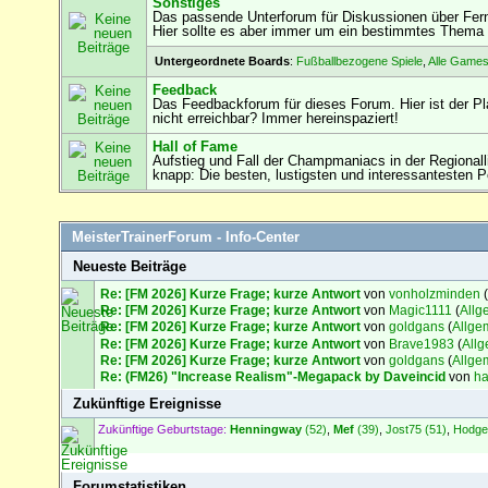
Sonstiges
Das passende Unterforum für Diskussionen über Fern
Hier sollte es aber immer um ein bestimmtes Thema
Untergeordnete Boards
:
Fußballbezogene Spiele
,
Alle Games
Feedback
Das Feedbackforum für dieses Forum. Hier ist der Pl
nicht erreichbar? Immer hereinspaziert!
Hall of Fame
Aufstieg und Fall der Champmaniacs in der Regional
knapp: Die besten, lustigsten und interessantesten 
MeisterTrainerForum - Info-Center
Neueste Beiträge
Re: [FM 2026] Kurze Frage; kurze Antwort
von
vonholzminden
(
Re: [FM 2026] Kurze Frage; kurze Antwort
von
Magic1111
(
Allg
Re: [FM 2026] Kurze Frage; kurze Antwort
von
goldgans
(
Allge
Re: [FM 2026] Kurze Frage; kurze Antwort
von
Brave1983
(
All
Re: [FM 2026] Kurze Frage; kurze Antwort
von
goldgans
(
Allge
Re: (FM26) "Increase Realism"-Megapack by Daveincid
von
ha
Zukünftige Ereignisse
Zukünftige Geburtstage:
Henningway
(52)
,
Mef
(39)
,
Jost75 (51)
,
Hodge
Forumstatistiken